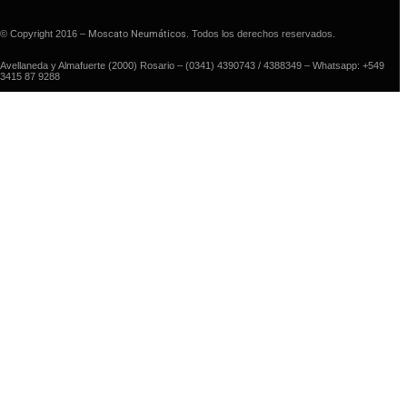
© Copyright 2016 –
Moscato Neumáticos
. Todos los derechos reservados.
Avellaneda y Almafuerte (2000) Rosario – (0341) 4390743 / 4388349 – Whatsapp: +549
3415 87 9288