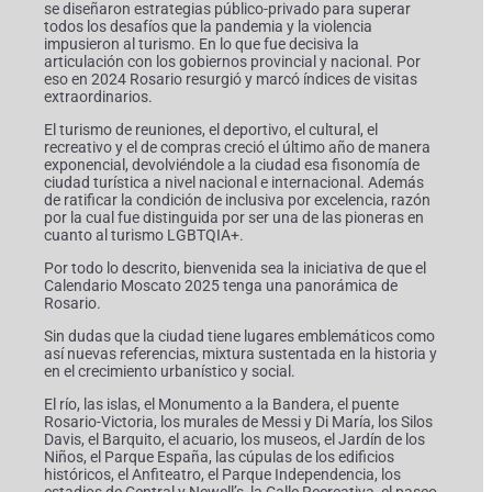
se diseñaron estrategias público-privado para superar
todos los desafíos que la pandemia y la violencia
impusieron al turismo. En lo que fue decisiva la
articulación con los gobiernos provincial y nacional. Por
eso en 2024 Rosario resurgió y marcó índices de visitas
extraordinarios.
El turismo de reuniones, el deportivo, el cultural, el
recreativo y el de compras creció el último año de manera
exponencial, devolviéndole a la ciudad esa fisonomía de
ciudad turística a nivel nacional e internacional. Además
de ratificar la condición de inclusiva por excelencia, razón
por la cual fue distinguida por ser una de las pioneras en
cuanto al turismo LGBTQIA+.
Por todo lo descrito, bienvenida sea la iniciativa de que el
Calendario Moscato 2025 tenga una panorámica de
Rosario.
Sin dudas que la ciudad tiene lugares emblemáticos como
así nuevas referencias, mixtura sustentada en la historia y
en el crecimiento urbanístico y social.
El río, las islas, el Monumento a la Bandera, el puente
Rosario-Victoria, los murales de Messi y Di María, los Silos
Davis, el Barquito, el acuario, los museos, el Jardín de los
Niños, el Parque España, las cúpulas de los edificios
históricos, el Anfiteatro, el Parque Independencia, los