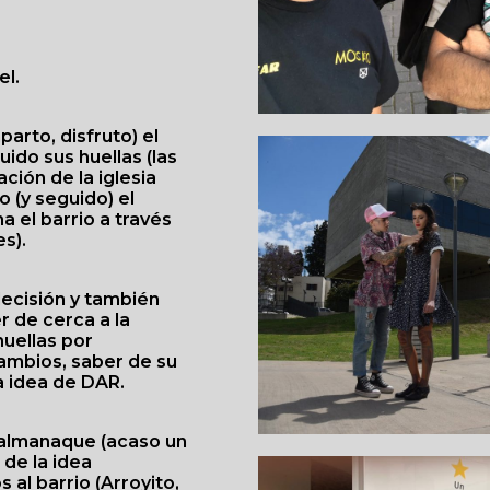
el.
arto, disfruto) el
uido sus huellas (las
ación de la iglesia
o (y seguido) el
 el barrio a través
s).
decisión y también
r de cerca a la
uellas por
cambios, saber de su
a idea de DAR.
n almanaque (acaso un
 de la idea
 al barrio (Arroyito,