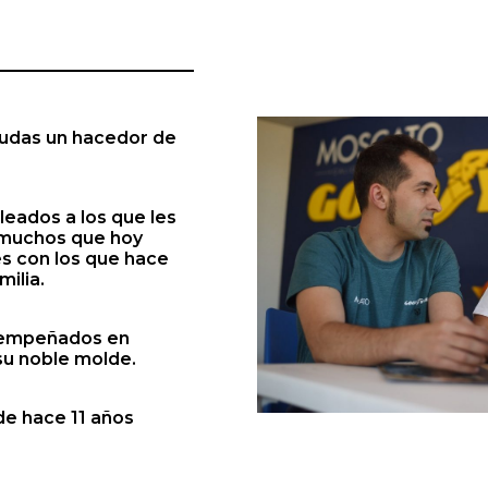
 dudas un hacedor de
eados a los que les
, muchos que hoy
s con los que hace
milia.
s empeñados en
 su noble molde.
de hace 11 años