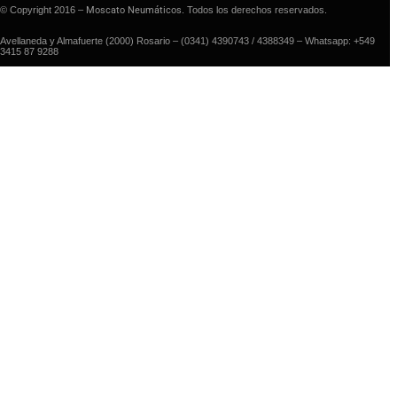
© Copyright 2016 –
Moscato Neumáticos
. Todos los derechos reservados.
Avellaneda y Almafuerte (2000) Rosario – (0341) 4390743 / 4388349 – Whatsapp: +549
3415 87 9288