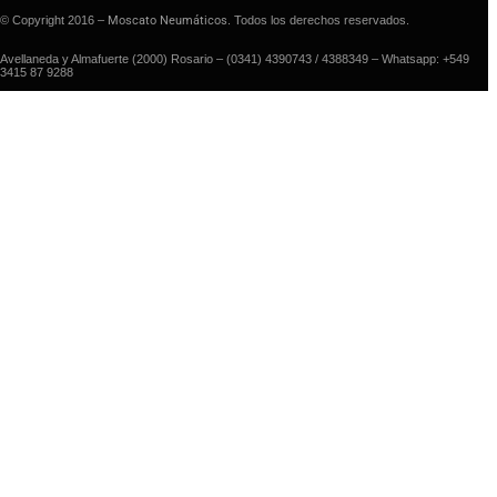
© Copyright 2016 –
Moscato Neumáticos
. Todos los derechos reservados.
Avellaneda y Almafuerte (2000) Rosario – (0341) 4390743 / 4388349 – Whatsapp: +549
3415 87 9288